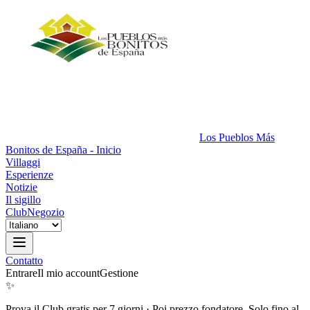
Los Pueblos Más
Bonitos de España - Inicio
Villaggi
Esperienze
Notizie
Il sigillo
Club
Negozio
Contatto
Entrare
Il mio account
Gestione
✨
Prova il Club gratis per 7 giorni
·
Poi prezzo fondatore. Solo fino al