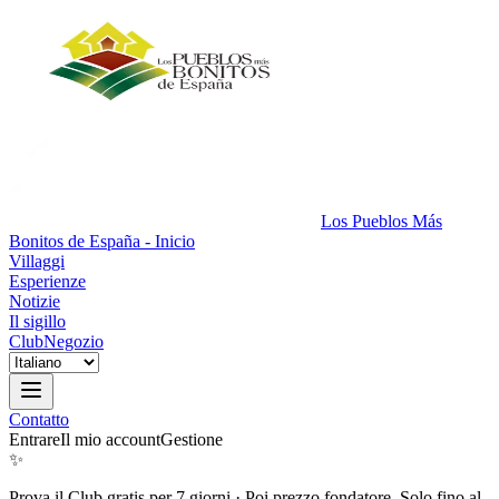
Los Pueblos Más
Bonitos de España - Inicio
Villaggi
Esperienze
Notizie
Il sigillo
Club
Negozio
Contatto
Entrare
Il mio account
Gestione
✨
Prova il Club gratis per 7 giorni
·
Poi prezzo fondatore. Solo fino al