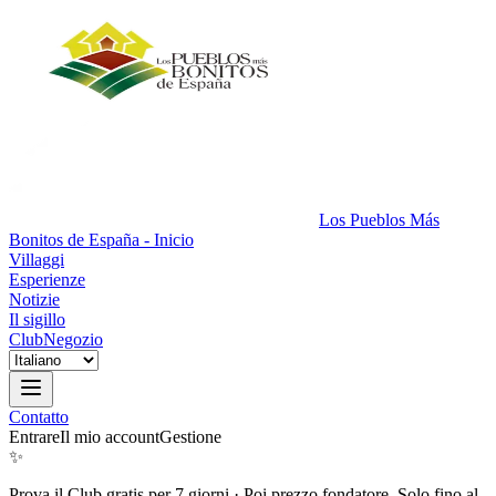
Los Pueblos Más
Bonitos de España - Inicio
Villaggi
Esperienze
Notizie
Il sigillo
Club
Negozio
Contatto
Entrare
Il mio account
Gestione
✨
Prova il Club gratis per 7 giorni
·
Poi prezzo fondatore. Solo fino al