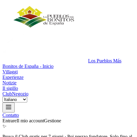
Los Pueblos Más
Bonitos de España - Inicio
Villaggi
Esperienze
Notizie
Il sigillo
Club
Negozio
Contatto
Entrare
Il mio account
Gestione
✨
Prova il Club gratis per 7 giorni
·
Poi prezzo fondatore. Solo fino al