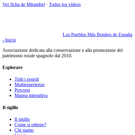
Ver ficha de
Mirambel
·
Todos los videos
Los Pueblos Más Bonitos de España
- Inicio
Associazione dedicata alla conservazione e alla promozione del
patrimonio rurale spagnolo dal 2010.
Esplorare
Tutti i popoli
Multiesperienze
Percorsi
Mappa interattiva
Il sigillo
Il sigillo
Come si ottiene?
Chi siamo