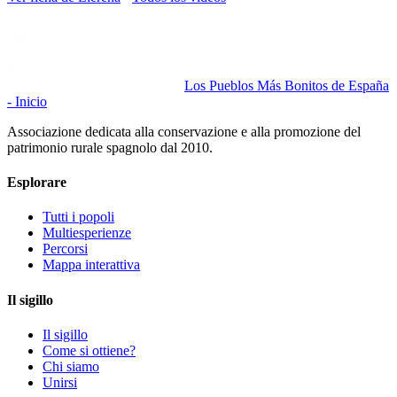
Los Pueblos Más Bonitos de España
- Inicio
Associazione dedicata alla conservazione e alla promozione del
patrimonio rurale spagnolo dal 2010.
Esplorare
Tutti i popoli
Multiesperienze
Percorsi
Mappa interattiva
Il sigillo
Il sigillo
Come si ottiene?
Chi siamo
Unirsi