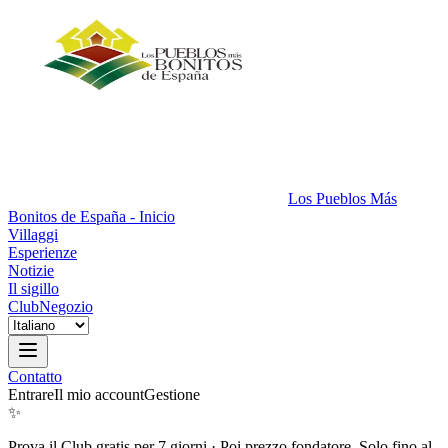
Los Pueblos Más
Bonitos de España - Inicio
Villaggi
Esperienze
Notizie
Il sigillo
Club
Negozio
Contatto
Entrare
Il mio account
Gestione
✨
Prova il Club gratis per 7 giorni
·
Poi prezzo fondatore. Solo fino al