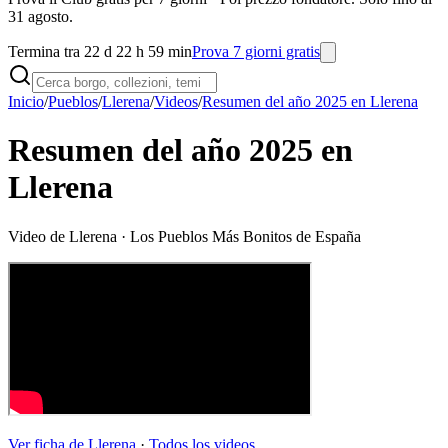
31 agosto.
Termina tra 22 d 22 h 59 min
Prova 7 giorni gratis
Inicio
/
Pueblos
/
Llerena
/
Videos
/
Resumen del año 2025 en Llerena
Resumen del año 2025 en
Llerena
Video de
Llerena
· Los Pueblos Más Bonitos de España
Ver ficha de
Llerena
·
Todos los videos