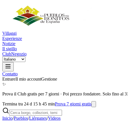
Villaggi
Esperienze
Notizie
Il sigillo
Club
Negozio
Contatto
Entrare
Il mio account
Gestione
✨
Prova il Club gratis per 7 giorni
·
Poi prezzo fondatore. Solo fino al 3
Termina tra 24 d 15 h 45 min
Prova 7 giorni gratis
Inicio
/
Pueblos
/
Liérganes
/
Videos