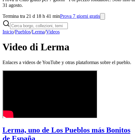
31 agosto.
Termina tra 21 d 18 h 41 min
Prova 7 giorni gratis
Inicio
/
Pueblos
/
Lerma
/
Videos
Video di Lerma
Enlaces a videos de YouTube y otras plataformas sobre el pueblo.
Lerma, uno de Los Pueblos más Bonitos
de España