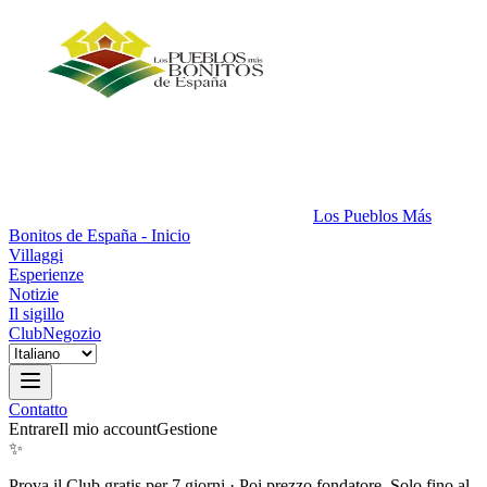
Los Pueblos Más
Bonitos de España - Inicio
Villaggi
Esperienze
Notizie
Il sigillo
Club
Negozio
Contatto
Entrare
Il mio account
Gestione
✨
Prova il Club gratis per 7 giorni
·
Poi prezzo fondatore. Solo fino al