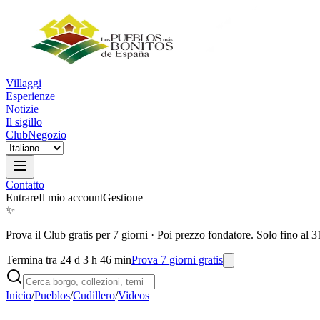
Villaggi
Esperienze
Notizie
Il sigillo
Club
Negozio
Contatto
Entrare
Il mio account
Gestione
✨
Prova il Club gratis per 7 giorni
·
Poi prezzo fondatore. Solo fino al 3
Termina tra 24 d 3 h 46 min
Prova 7 giorni gratis
Inicio
/
Pueblos
/
Cudillero
/
Videos