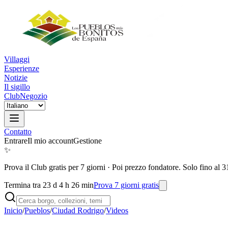
Villaggi
Esperienze
Notizie
Il sigillo
Club
Negozio
Contatto
Entrare
Il mio account
Gestione
✨
Prova il Club gratis per 7 giorni
·
Poi prezzo fondatore. Solo fino al 3
Termina tra 23 d 4 h 26 min
Prova 7 giorni gratis
Inicio
/
Pueblos
/
Ciudad Rodrigo
/
Videos