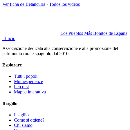
Ver ficha de
Betancuria
·
Todos los videos
Los Pueblos Más Bonitos de España
- Inicio
Associazione dedicata alla conservazione e alla promozione del
patrimonio rurale spagnolo dal 2010.
Esplorare
Tutti i popoli
Multiesperienze
Percorsi
Mappa interattiva
Il sigillo
Il sigillo
Come si ottiene?
Chi siamo