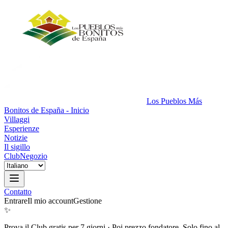
Los Pueblos Más
Bonitos de España - Inicio
Villaggi
Esperienze
Notizie
Il sigillo
Club
Negozio
Contatto
Entrare
Il mio account
Gestione
✨
Prova il Club gratis per 7 giorni
·
Poi prezzo fondatore. Solo fino al