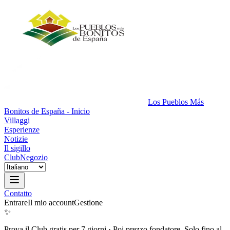
Los Pueblos Más
Bonitos de España - Inicio
Villaggi
Esperienze
Notizie
Il sigillo
Club
Negozio
Contatto
Entrare
Il mio account
Gestione
✨
Prova il Club gratis per 7 giorni
·
Poi prezzo fondatore. Solo fino al