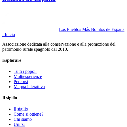
Los Pueblos Más Bonitos de España
- Inicio
Associazione dedicata alla conservazione e alla promozione del
patrimonio rurale spagnolo dal 2010.
Esplorare
Tutti i popoli
Multiesperienze
Percorsi
Mappa interattiva
Il sigillo
Il sigillo
Come si ottiene?
Chi siamo
Unirsi