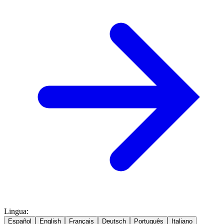
Lingua
:
Español
English
Français
Deutsch
Português
Italiano