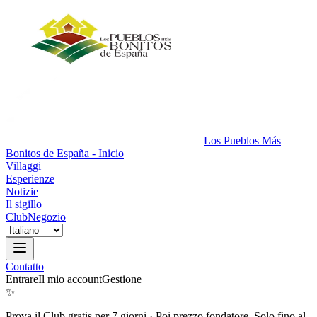
Los Pueblos Más
Bonitos de España - Inicio
Villaggi
Esperienze
Notizie
Il sigillo
Club
Negozio
Contatto
Entrare
Il mio account
Gestione
✨
Prova il Club gratis per 7 giorni
·
Poi prezzo fondatore. Solo fino al