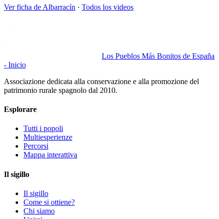
Ver ficha de
Albarracín
·
Todos los videos
Los Pueblos Más Bonitos de España
- Inicio
Associazione dedicata alla conservazione e alla promozione del
patrimonio rurale spagnolo dal 2010.
Esplorare
Tutti i popoli
Multiesperienze
Percorsi
Mappa interattiva
Il sigillo
Il sigillo
Come si ottiene?
Chi siamo