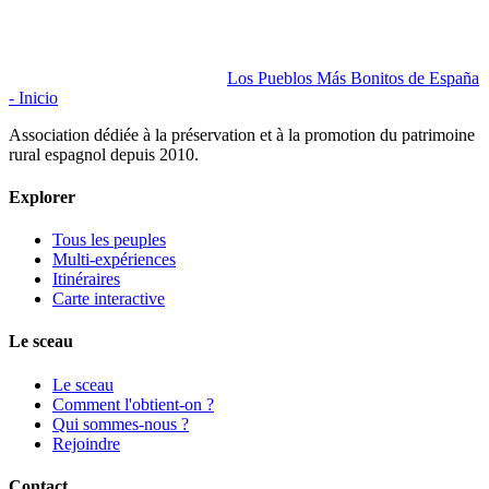
Los Pueblos Más Bonitos de España
- Inicio
Association dédiée à la préservation et à la promotion du patrimoine
rural espagnol depuis 2010.
Explorer
Tous les peuples
Multi-expériences
Itinéraires
Carte interactive
Le sceau
Le sceau
Comment l'obtient-on ?
Qui sommes-nous ?
Rejoindre
Contact