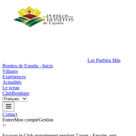
Los Pueblos Más
Bonitos de España - Inicio
Villages
Expériences
Actualités
Le sceau
Club
Boutique
Contact
Entrer
Mon compte
Gestion
✨
Essayez le Club gratuitement pendant 7 jours
·
Ensuite, prix