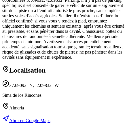
coordonnées 37.69092, -2.09832. Parking: il n’y a pas de parking
spécifique; il est conseillé de garer le véhicule sur un élargissement
sûr de la piste ou à l’endroit autorisé le plus proche, sans empiéter
sur les voies d’accès agricoles. Sentier: il n’existe pas d’itinéraire
officiel confirmé; si vous vous y rendez à pied, empruntez
uniquement les chemins et sentiers existants, après vous être orienté
au préalable, et sans pénétrer dans la cavité. Chaussures: bottes ou
chaussures de randonnée à semelle adhérente. Meilleure période:
printemps et automne. Avertissements: accès potentiellement
accidenté, sans signalisation touristique garantie; terrain rocailleux,
risque de glissades et de chutes de pierres; ne pas pénétrer dans les
cavités sans équipement ni expérience.
Localisation
37.69092
° N,
-2.09832
° W
Sima de los Rincones
Almería
Abrir en Google Maps