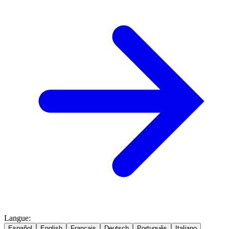
Langue
:
Español
English
Français
Deutsch
Português
Italiano