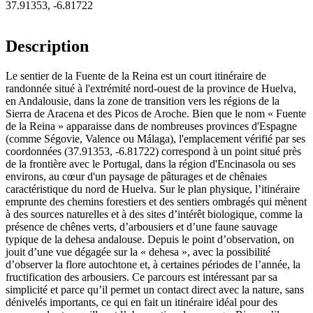
37.91353
,
-6.81722
Description
Le sentier de la Fuente de la Reina est un court itinéraire de
randonnée situé à l'extrémité nord-ouest de la province de Huelva,
en Andalousie, dans la zone de transition vers les régions de la
Sierra de Aracena et des Picos de Aroche. Bien que le nom « Fuente
de la Reina » apparaisse dans de nombreuses provinces d'Espagne
(comme Ségovie, Valence ou Málaga), l'emplacement vérifié par ses
coordonnées (37.91353, -6.81722) correspond à un point situé près
de la frontière avec le Portugal, dans la région d'Encinasola ou ses
environs, au cœur d'un paysage de pâturages et de chênaies
caractéristique du nord de Huelva. Sur le plan physique, l’itinéraire
emprunte des chemins forestiers et des sentiers ombragés qui mènent
à des sources naturelles et à des sites d’intérêt biologique, comme la
présence de chênes verts, d’arbousiers et d’une faune sauvage
typique de la dehesa andalouse. Depuis le point d’observation, on
jouit d’une vue dégagée sur la « dehesa », avec la possibilité
d’observer la flore autochtone et, à certaines périodes de l’année, la
fructification des arbousiers. Ce parcours est intéressant par sa
simplicité et parce qu’il permet un contact direct avec la nature, sans
dénivelés importants, ce qui en fait un itinéraire idéal pour des