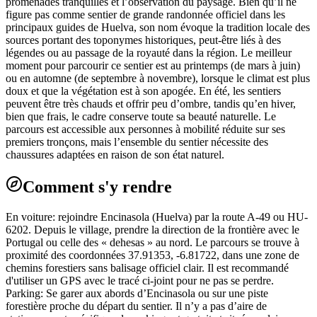
promenades tranquilles et l’observation du paysage. Bien qu’il ne
figure pas comme sentier de grande randonnée officiel dans les
principaux guides de Huelva, son nom évoque la tradition locale des
sources portant des toponymes historiques, peut-être liés à des
légendes ou au passage de la royauté dans la région. Le meilleur
moment pour parcourir ce sentier est au printemps (de mars à juin)
ou en automne (de septembre à novembre), lorsque le climat est plus
doux et que la végétation est à son apogée. En été, les sentiers
peuvent être très chauds et offrir peu d’ombre, tandis qu’en hiver,
bien que frais, le cadre conserve toute sa beauté naturelle. Le
parcours est accessible aux personnes à mobilité réduite sur ses
premiers tronçons, mais l’ensemble du sentier nécessite des
chaussures adaptées en raison de son état naturel.
Comment s'y rendre
En voiture: rejoindre Encinasola (Huelva) par la route A-49 ou HU-
6202. Depuis le village, prendre la direction de la frontière avec le
Portugal ou celle des « dehesas » au nord. Le parcours se trouve à
proximité des coordonnées 37.91353, -6.81722, dans une zone de
chemins forestiers sans balisage officiel clair. Il est recommandé
d'utiliser un GPS avec le tracé ci-joint pour ne pas se perdre.
Parking: Se garer aux abords d’Encinasola ou sur une piste
forestière proche du départ du sentier. Il n’y a pas d’aire de