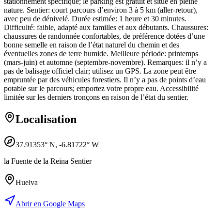
stationnement spécifique; le parking est gratuit et situé en pleine
nature. Sentier: court parcours d’environ 3 à 5 km (aller-retour),
avec peu de dénivelé. Durée estimée: 1 heure et 30 minutes.
Difficulté: faible, adapté aux familles et aux débutants. Chaussures:
chaussures de randonnée confortables, de préférence dotées d’une
bonne semelle en raison de l’état naturel du chemin et des
éventuelles zones de terre humide. Meilleure période: printemps
(mars-juin) et automne (septembre-novembre). Remarques: il n’y a
pas de balisage officiel clair; utilisez un GPS. La zone peut être
empruntée par des véhicules forestiers. Il n’y a pas de points d’eau
potable sur le parcours; emportez votre propre eau. Accessibilité
limitée sur les derniers tronçons en raison de l’état du sentier.
Localisation
37.91353
° N,
-6.81722
° W
la Fuente de la Reina Sentier
Huelva
Abrir en Google Maps