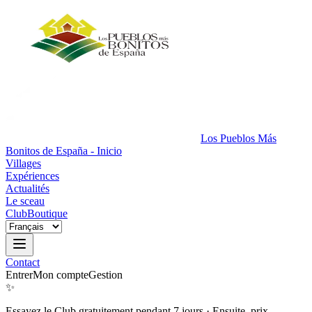
Los Pueblos Más
Bonitos de España - Inicio
Villages
Expériences
Actualités
Le sceau
Club
Boutique
Contact
Entrer
Mon compte
Gestion
✨
Essayez le Club gratuitement pendant 7 jours
·
Ensuite, prix