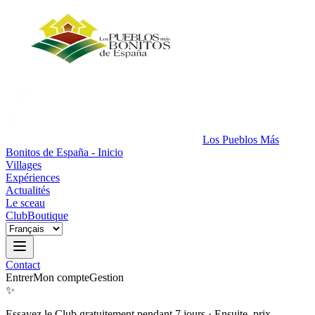
Los Pueblos Más
Bonitos de España - Inicio
Villages
Expériences
Actualités
Le sceau
Club
Boutique
Contact
Entrer
Mon compte
Gestion
✨
Essayez le Club gratuitement pendant 7 jours
·
Ensuite, prix