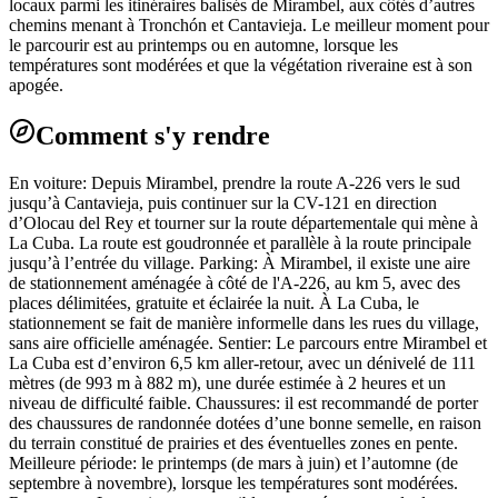
locaux parmi les itinéraires balisés de Mirambel, aux côtés d’autres
chemins menant à Tronchón et Cantavieja. Le meilleur moment pour
le parcourir est au printemps ou en automne, lorsque les
températures sont modérées et que la végétation riveraine est à son
apogée.
Comment s'y rendre
En voiture: Depuis Mirambel, prendre la route A-226 vers le sud
jusqu’à Cantavieja, puis continuer sur la CV-121 en direction
d’Olocau del Rey et tourner sur la route départementale qui mène à
La Cuba. La route est goudronnée et parallèle à la route principale
jusqu’à l’entrée du village. Parking: À Mirambel, il existe une aire
de stationnement aménagée à côté de l'A-226, au km 5, avec des
places délimitées, gratuite et éclairée la nuit. À La Cuba, le
stationnement se fait de manière informelle dans les rues du village,
sans aire officielle aménagée. Sentier: Le parcours entre Mirambel et
La Cuba est d’environ 6,5 km aller-retour, avec un dénivelé de 111
mètres (de 993 m à 882 m), une durée estimée à 2 heures et un
niveau de difficulté faible. Chaussures: il est recommandé de porter
des chaussures de randonnée dotées d’une bonne semelle, en raison
du terrain constitué de prairies et des éventuelles zones en pente.
Meilleure période: le printemps (de mars à juin) et l’automne (de
septembre à novembre), lorsque les températures sont modérées.