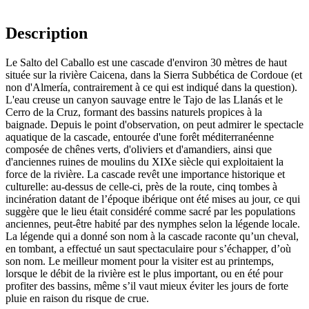
Description
Le Salto del Caballo est une cascade d'environ 30 mètres de haut
située sur la rivière Caicena, dans la Sierra Subbética de Cordoue (et
non d'Almería, contrairement à ce qui est indiqué dans la question).
L'eau creuse un canyon sauvage entre le Tajo de las Llanás et le
Cerro de la Cruz, formant des bassins naturels propices à la
baignade. Depuis le point d'observation, on peut admirer le spectacle
aquatique de la cascade, entourée d'une forêt méditerranéenne
composée de chênes verts, d'oliviers et d'amandiers, ainsi que
d'anciennes ruines de moulins du XIXe siècle qui exploitaient la
force de la rivière. La cascade revêt une importance historique et
culturelle: au-dessus de celle-ci, près de la route, cinq tombes à
incinération datant de l’époque ibérique ont été mises au jour, ce qui
suggère que le lieu était considéré comme sacré par les populations
anciennes, peut-être habité par des nymphes selon la légende locale.
La légende qui a donné son nom à la cascade raconte qu’un cheval,
en tombant, a effectué un saut spectaculaire pour s’échapper, d’où
son nom. Le meilleur moment pour la visiter est au printemps,
lorsque le débit de la rivière est le plus important, ou en été pour
profiter des bassins, même s’il vaut mieux éviter les jours de forte
pluie en raison du risque de crue.