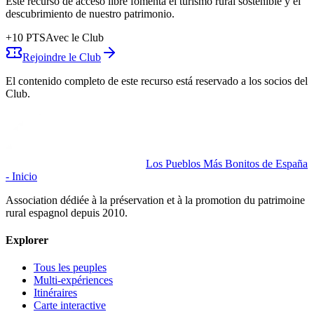
Este recurso de acceso libre fomenta el turismo rural sostenible y el
descubrimiento de nuestro patrimonio.
+
10
PTS
Avec le Club
Rejoindre le Club
El contenido completo de este recurso está reservado a los socios del
Club.
Los Pueblos Más Bonitos de España
- Inicio
Association dédiée à la préservation et à la promotion du patrimoine
rural espagnol depuis 2010.
Explorer
Tous les peuples
Multi-expériences
Itinéraires
Carte interactive