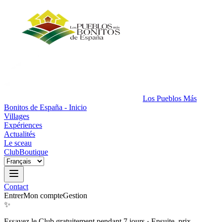
Los Pueblos Más
Bonitos de España - Inicio
Villages
Expériences
Actualités
Le sceau
Club
Boutique
Contact
Entrer
Mon compte
Gestion
✨
Essayez le Club gratuitement pendant 7 jours
·
Ensuite, prix