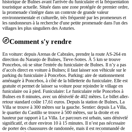
historique de Bulnes avant l'arrivée du funiculaire et la fréquentation
touristique actuelle. Située dans une zone protégée de premier ordre,
la promenade s'intègre dans un contexte de grande valeur
environnementale et culturelle, très fréquenté par les promeneurs et
les randonneurs à la recherche d'une petite promenade dans l'un des
villages les plus singuliers des Asturies.
Comment s'y rendre
En voiture: depuis Arenas de Cabrales, prendre la route AS-264 en
direction du Naranjo de Bulnes, Tieve-Sotres. À 5 km se trouve
Poncebos, où se situe l'entrée du funiculaire de Bulnes. Il n’y a pas
d’accès direct en voiture à Bulnes; il faut laisser son véhicule sur le
parking du funiculaire à Poncebos. Parking: aire de stationnement
aménagée à Poncebos, à côté de la billetterie du funiculaire. Elle est
gratuite et permet de laisser sa voiture pour rejoindre le village en
funiculaire ou à pied. Funiculaire: Le funiculaire relie Poncebos à
Bulnes en 8 minutes, avec un dénivelé de 402 mètres. Le billet aller-
retour standard coûte 17,61 euros. Depuis la station de Bulnes, La
Villa se trouve à 300 mètres sur la gauche. Sentier: depuis La Villa,
le quartier du Castillo se trouve à 500 mètres, sur la droite et en
hauteur par rapport à La Villa. Le parcours est urbain, sans dénivelé
significatif, et dure environ 10 à 15 minutes. Il n’est pas nécessaire
de porter des chaussures de randonnée, mais il est recommandé de