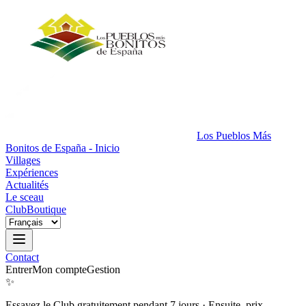
Los Pueblos Más
Bonitos de España - Inicio
Villages
Expériences
Actualités
Le sceau
Club
Boutique
Contact
Entrer
Mon compte
Gestion
✨
Essayez le Club gratuitement pendant 7 jours
·
Ensuite, prix