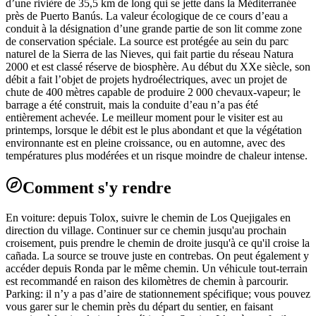
d’une rivière de 35,5 km de long qui se jette dans la Méditerranée
près de Puerto Banús. La valeur écologique de ce cours d’eau a
conduit à la désignation d’une grande partie de son lit comme zone
de conservation spéciale. La source est protégée au sein du parc
naturel de la Sierra de las Nieves, qui fait partie du réseau Natura
2000 et est classé réserve de biosphère. Au début du XXe siècle, son
débit a fait l’objet de projets hydroélectriques, avec un projet de
chute de 400 mètres capable de produire 2 000 chevaux-vapeur; le
barrage a été construit, mais la conduite d’eau n’a pas été
entièrement achevée. Le meilleur moment pour le visiter est au
printemps, lorsque le débit est le plus abondant et que la végétation
environnante est en pleine croissance, ou en automne, avec des
températures plus modérées et un risque moindre de chaleur intense.
Comment s'y rendre
En voiture: depuis Tolox, suivre le chemin de Los Quejigales en
direction du village. Continuer sur ce chemin jusqu'au prochain
croisement, puis prendre le chemin de droite jusqu'à ce qu'il croise la
cañada. La source se trouve juste en contrebas. On peut également y
accéder depuis Ronda par le même chemin. Un véhicule tout-terrain
est recommandé en raison des kilomètres de chemin à parcourir.
Parking: il n’y a pas d’aire de stationnement spécifique; vous pouvez
vous garer sur le chemin près du départ du sentier, en faisant