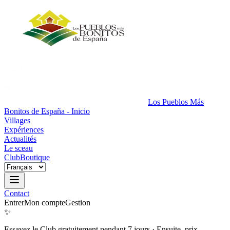
Los Pueblos Más
Bonitos de España - Inicio
Villages
Expériences
Actualités
Le sceau
Club
Boutique
Contact
Entrer
Mon compte
Gestion
✨
Essayez le Club gratuitement pendant 7 jours
·
Ensuite, prix