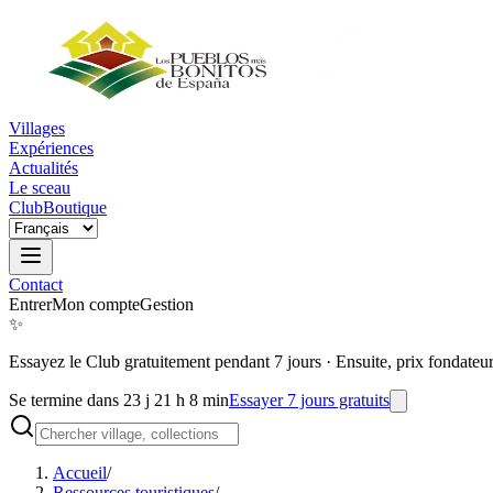
Villages
Expériences
Actualités
Le sceau
Club
Boutique
Contact
Entrer
Mon compte
Gestion
✨
Essayez le Club gratuitement pendant 7 jours
·
Ensuite, prix fondateu
Se termine dans 23 j 21 h 8 min
Essayer 7 jours gratuits
Accueil
/
Ressources touristiques
/