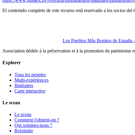
https://www.juntaex.es/viverural/monumentos-naturales/monumento-n
El contenido completo de este recurso está reservado a los socios del 
Los Pueblos Más Bonitos de España - 
Association dédiée à la préservation et à la promotion du patrimoine 
Explorer
Tous les peuples
Multi-expériences
Itinéraires
Carte interactive
Le sceau
Le sceau
Comment l'obtient-on ?
Qui sommes-nous ?
Rejoindre