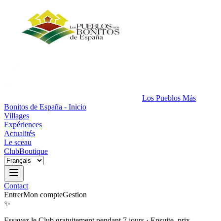
Los Pueblos Más
Bonitos de España - Inicio
Villages
Expériences
Actualités
Le sceau
Club
Boutique
Contact
Entrer
Mon compte
Gestion
✨
Essayez le Club gratuitement pendant 7 jours
·
Ensuite, prix