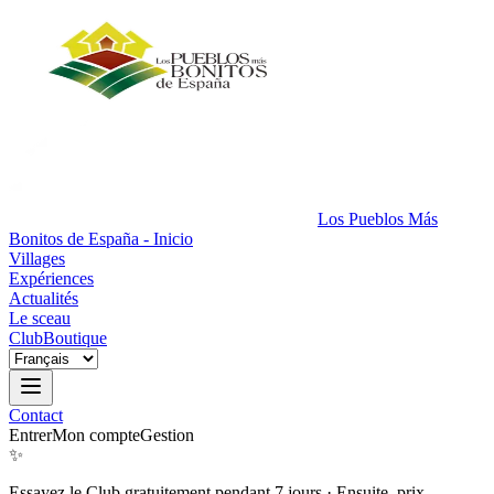
Los Pueblos Más
Bonitos de España - Inicio
Villages
Expériences
Actualités
Le sceau
Club
Boutique
Contact
Entrer
Mon compte
Gestion
✨
Essayez le Club gratuitement pendant 7 jours
·
Ensuite, prix