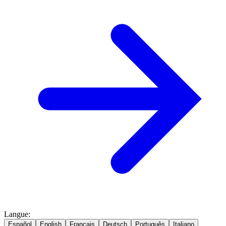
Langue
:
Español
English
Français
Deutsch
Português
Italiano