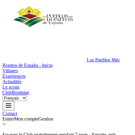
Los Pueblos Más
Bonitos de España - Inicio
Villages
Expériences
Actualités
Le sceau
Club
Boutique
Contact
Entrer
Mon compte
Gestion
✨
Essayez le Club gratuitement pendant 7 jours
·
Ensuite, prix