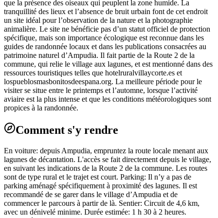
que la présence des oiseaux qui peuplent la zone humide. La
tranquillité des lieux et l’absence de bruit urbain font de cet endroit
un site idéal pour l’observation de la nature et la photographie
animalière. Le site ne bénéficie pas d’un statut officiel de protection
spécifique, mais son importance écologique est reconnue dans les
guides de randonnée locaux et dans les publications consacrées au
patrimoine naturel d’Ampudia. Il fait partie de la Route 2 de la
commune, qui relie le village aux lagunes, et est mentionné dans des
ressources touristiques telles que hotelruralvillaycorte.es et
lospueblosmasbonitosdeespana.org. La meilleure période pour le
visiter se situe entre le printemps et l’automne, lorsque l’activité
aviaire est la plus intense et que les conditions météorologiques sont
propices à la randonnée.
Comment s'y rendre
En voiture: depuis Ampudia, empruntez la route locale menant aux
lagunes de décantation. L'accès se fait directement depuis le village,
en suivant les indications de la Route 2 de la commune. Les routes
sont de type rural et le trajet est court. Parking: Il n’y a pas de
parking aménagé spécifiquement à proximité des lagunes. Il est
recommandé de se garer dans le village d’Ampudia et de
commencer le parcours à partir de là. Sentier: Circuit de 4,6 km,
avec un dénivelé minime. Durée estimée: 1 h 30 à 2 heures.