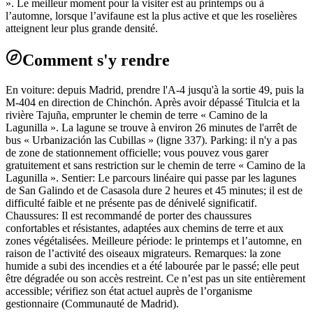
». Le meilleur moment pour la visiter est au printemps ou à
l’automne, lorsque l’avifaune est la plus active et que les roselières
atteignent leur plus grande densité.
Comment s'y rendre
En voiture: depuis Madrid, prendre l'A-4 jusqu'à la sortie 49, puis la
M-404 en direction de Chinchón. Après avoir dépassé Titulcia et la
rivière Tajuña, emprunter le chemin de terre « Camino de la
Lagunilla ». La lagune se trouve à environ 26 minutes de l'arrêt de
bus « Urbanización las Cubillas » (ligne 337). Parking: il n'y a pas
de zone de stationnement officielle; vous pouvez vous garer
gratuitement et sans restriction sur le chemin de terre « Camino de la
Lagunilla ». Sentier: Le parcours linéaire qui passe par les lagunes
de San Galindo et de Casasola dure 2 heures et 45 minutes; il est de
difficulté faible et ne présente pas de dénivelé significatif.
Chaussures: Il est recommandé de porter des chaussures
confortables et résistantes, adaptées aux chemins de terre et aux
zones végétalisées. Meilleure période: le printemps et l’automne, en
raison de l’activité des oiseaux migrateurs. Remarques: la zone
humide a subi des incendies et a été labourée par le passé; elle peut
être dégradée ou son accès restreint. Ce n’est pas un site entièrement
accessible; vérifiez son état actuel auprès de l’organisme
gestionnaire (Communauté de Madrid).