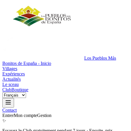
Los Pueblos Más
Bonitos de España - Inicio
Villages
Expériences
Actualités
Le sceau
Club
Boutique
Contact
Entrer
Mon compte
Gestion
✨
Essayez le Club gratuitement pendant 7 jours
·
Ensuite, prix