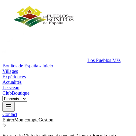
Los Pueblos Más
Bonitos de España - Inicio
Villages
Expériences
Actualités
Le sceau
Club
Boutique
Contact
Entrer
Mon compte
Gestion
✨
Essayez le Club gratuitement pendant 7 jours
·
Ensuite, prix