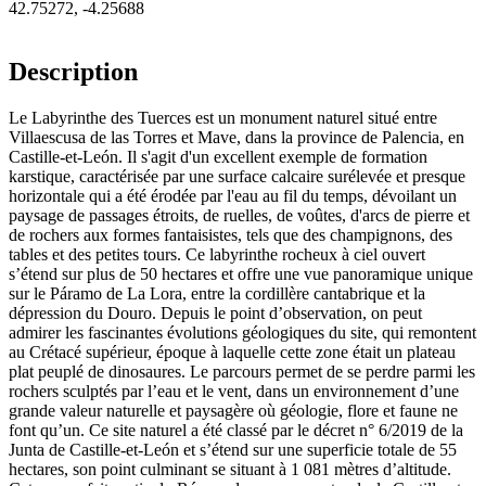
42.75272
,
-4.25688
Description
Le Labyrinthe des Tuerces est un monument naturel situé entre
Villaescusa de las Torres et Mave, dans la province de Palencia, en
Castille-et-León. Il s'agit d'un excellent exemple de formation
karstique, caractérisée par une surface calcaire surélevée et presque
horizontale qui a été érodée par l'eau au fil du temps, dévoilant un
paysage de passages étroits, de ruelles, de voûtes, d'arcs de pierre et
de rochers aux formes fantaisistes, tels que des champignons, des
tables et des petites tours. Ce labyrinthe rocheux à ciel ouvert
s’étend sur plus de 50 hectares et offre une vue panoramique unique
sur le Páramo de La Lora, entre la cordillère cantabrique et la
dépression du Douro. Depuis le point d’observation, on peut
admirer les fascinantes évolutions géologiques du site, qui remontent
au Crétacé supérieur, époque à laquelle cette zone était un plateau
plat peuplé de dinosaures. Le parcours permet de se perdre parmi les
rochers sculptés par l’eau et le vent, dans un environnement d’une
grande valeur naturelle et paysagère où géologie, flore et faune ne
font qu’un. Ce site naturel a été classé par le décret n° 6/2019 de la
Junta de Castille-et-León et s’étend sur une superficie totale de 55
hectares, son point culminant se situant à 1 081 mètres d’altitude.