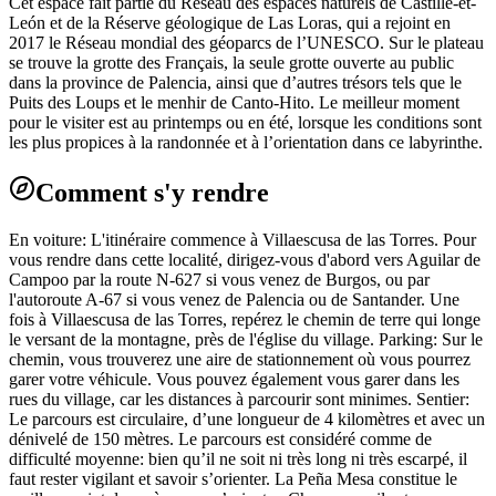
Cet espace fait partie du Réseau des espaces naturels de Castille-et-
León et de la Réserve géologique de Las Loras, qui a rejoint en
2017 le Réseau mondial des géoparcs de l’UNESCO. Sur le plateau
se trouve la grotte des Français, la seule grotte ouverte au public
dans la province de Palencia, ainsi que d’autres trésors tels que le
Puits des Loups et le menhir de Canto-Hito. Le meilleur moment
pour le visiter est au printemps ou en été, lorsque les conditions sont
les plus propices à la randonnée et à l’orientation dans ce labyrinthe.
Comment s'y rendre
En voiture: L'itinéraire commence à Villaescusa de las Torres. Pour
vous rendre dans cette localité, dirigez-vous d'abord vers Aguilar de
Campoo par la route N-627 si vous venez de Burgos, ou par
l'autoroute A-67 si vous venez de Palencia ou de Santander. Une
fois à Villaescusa de las Torres, repérez le chemin de terre qui longe
le versant de la montagne, près de l'église du village. Parking: Sur le
chemin, vous trouverez une aire de stationnement où vous pourrez
garer votre véhicule. Vous pouvez également vous garer dans les
rues du village, car les distances à parcourir sont minimes. Sentier:
Le parcours est circulaire, d’une longueur de 4 kilomètres et avec un
dénivelé de 150 mètres. Le parcours est considéré comme de
difficulté moyenne: bien qu’il ne soit ni très long ni très escarpé, il
faut rester vigilant et savoir s’orienter. La Peña Mesa constitue le