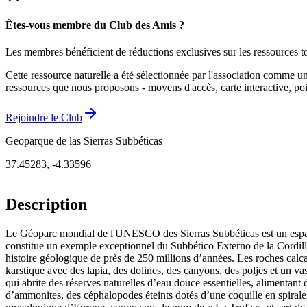
Êtes-vous membre du Club des Amis ?
Les membres bénéficient de réductions exclusives sur les ressources to
Cette ressource naturelle a été sélectionnée par l'association comme u
ressources que nous proposons - moyens d'accès, carte interactive, poin
Rejoindre le Club
Geoparque de las Sierras Subbéticas
37.45283
,
-4.33596
Description
Le Géoparc mondial de l'UNESCO des Sierras Subbéticas est un espace 
constitue un exemple exceptionnel du Subbético Externo de la Cordill
histoire géologique de près de 250 millions d’années. Les roches calc
karstique avec des lapia, des dolines, des canyons, des poljes et un va
qui abrite des réserves naturelles d’eau douce essentielles, alimentant
d’ammonites, des céphalopodes éteints dotés d’une coquille en spirale q