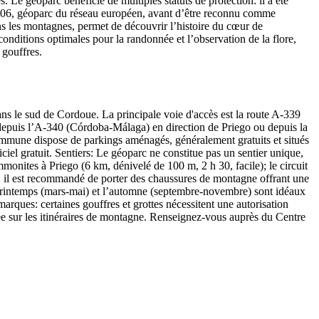
Le géoparc bénéficie de multiples statuts de protection: il a été
 2006, géoparc du réseau européen, avant d’être reconnu comme
 les montagnes, permet de découvrir l’histoire du cœur de
conditions optimales pour la randonnée et l’observation de la flore,
 gouffres.
s le sud de Cordoue. La principale voie d'accès est la route A-339
 depuis l’A-340 (Córdoba-Málaga) en direction de Priego ou depuis la
ommune dispose de parkings aménagés, généralement gratuits et situés
iciel gratuit. Sentiers: Le géoparc ne constitue pas un sentier unique,
onites à Priego (6 km, dénivelé de 100 m, 2 h 30, facile); le circuit
s: il est recommandé de porter des chaussures de montagne offrant une
 le printemps (mars-mai) et l’automne (septembre-novembre) sont idéaux
emarques: certaines gouffres et grottes nécessitent une autorisation
itée sur les itinéraires de montagne. Renseignez-vous auprès du Centre