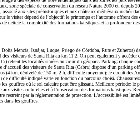
fuge à des espèces de flore endémiques dans les zones les plus élevées. 
iseaux, zone spéciale de conservation du réseau Natura 2000 et, depuis
ssocié aux sites préhistoriques et aux châteaux médiévaux nichés dans
r le visiter dépend de l’objectif: le printemps et l’automne offrent des 
s de netteté la complexité des formations karstiques et la profondeur des
 Doña Mencía, Iznájar, Luque, Priego de Córdoba, Rute et Zuheros) dan
il des visiteurs de Santa Rita au km 11,2. On peut également y accéder
5) relient les localités situées au cœur du géoparc. Parking: chaque c
re d’accueil des visiteurs de Santa Rita (Cabra) dispose d’un parking off
 (4 km, dénivelé de 150 m, 2 h, difficulté moyenne); le circuit des Amm
au de difficulté indiqué varie en fonction du parcours choisi. Chaussure
s les gouffres où le sol calcaire peut être glissant. Meilleure période:
ce aux visites culturelles et à l’observation des formations karstiques. R
re restreint par la réglementation de protection. L’accessibilité est lim
es dans les gouffres.