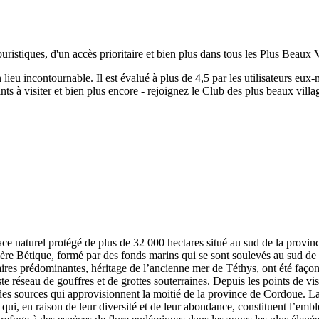
uristiques, d'un accès prioritaire et bien plus dans tous les Plus Beaux 
n lieu incontournable.
Il est évalué à plus de 4,5 par les utilisateurs eux
ts à visiter et bien plus encore - rejoignez le Club des plus beaux vill
naturel protégé de plus de 32 000 hectares situé au sud de la provinc
ère Bétique, formé par des fonds marins qui se sont soulevés au sud de 
aires prédominantes, héritage de l’ancienne mer de Téthys, ont été faç
ste réseau de gouffres et de grottes souterraines. Depuis les points de vi
 des sources qui approvisionnent la moitié de la province de Cordoue. La
ui, en raison de leur diversité et de leur abondance, constituent l’emblè