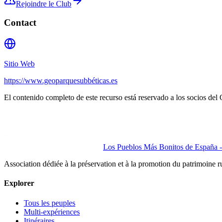
Rejoindre le Club
Contact
Sitio Web
https://www.geoparquesubbéticas.es
El contenido completo de este recurso está reservado a los socios del 
Los Pueblos Más Bonitos de España - 
Association dédiée à la préservation et à la promotion du patrimoine 
Explorer
Tous les peuples
Multi-expériences
Itinéraires