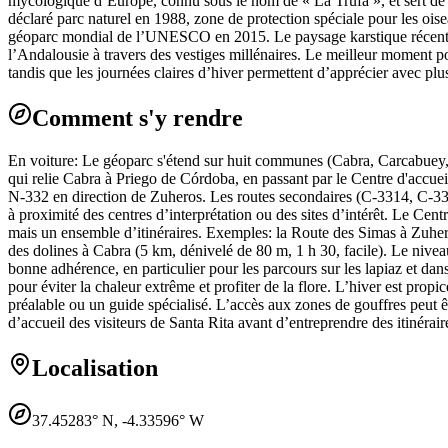
mycologique d’Europe, connu sous le nom de « La Trufa », et sert de re
déclaré parc naturel en 1988, zone de protection spéciale pour les o
géoparc mondial de l’UNESCO en 2015. Le paysage karstique récent, a
l’Andalousie à travers des vestiges millénaires. Le meilleur moment pou
tandis que les journées claires d’hiver permettent d’apprécier avec plu
Comment s'y rendre
En voiture: Le géoparc s'étend sur huit communes (Cabra, Carcabuey,
qui relie Cabra à Priego de Córdoba, en passant par le Centre d'accue
N-332 en direction de Zuheros. Les routes secondaires (C-3314, C-331
à proximité des centres d’interprétation ou des sites d’intérêt. Le Cent
mais un ensemble d’itinéraires. Exemples: la Route des Simas à Zuheros
des dolines à Cabra (5 km, dénivelé de 80 m, 1 h 30, facile). Le nive
bonne adhérence, en particulier pour les parcours sur les lapiaz et dan
pour éviter la chaleur extrême et profiter de la flore. L’hiver est propi
préalable ou un guide spécialisé. L’accès aux zones de gouffres peut êt
d’accueil des visiteurs de Santa Rita avant d’entreprendre des itinérair
Localisation
37.45283
° N,
-4.33596
° W