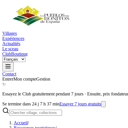
Villages
Expériences
Actualités
Le sceau
Club
Boutique
Contact
Entrer
Mon compte
Gestion
✨
Essayez le Club gratuitement pendant 7 jours
·
Ensuite, prix fondateu
Se termine dans 24 j 7 h 37 min
Essayer 7 jours gratuits
Accueil
/
Ressources touristiques
/