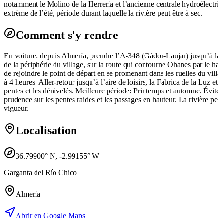
notamment le Molino de la Herrería et l’ancienne centrale hydroélectriq
extrême de l’été, période durant laquelle la rivière peut être à sec.
Comment s'y rendre
En voiture: depuis Almería, prendre l’A-348 (Gádor-Laujar) jusqu’à la
de la périphérie du village, sur la route qui contourne Ohanes par le ha
de rejoindre le point de départ en se promenant dans les ruelles du vil
à 4 heures. Aller-retour jusqu’à l’aire de loisirs, la Fábrica de la Lu
pentes et les dénivelés. Meilleure période: Printemps et automne. Évite
prudence sur les pentes raides et les passages en hauteur. La rivière p
vigueur.
Localisation
36.79900
° N,
-2.99155
° W
Garganta del Río Chico
Almería
Abrir en Google Maps