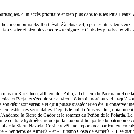
uristiques, d'un accès prioritaire et bien plus dans tous les Plus Beaux 
n lieu incontournable.
Il est évalué à plus de 4,5 par les utilisateurs eux
ts à visiter et bien plus encore - rejoignez le Club des plus beaux vill
cours du Río Chico, affluent de l'Adra, à la lisière du Parc naturel de 
lcolea et Berja, et s'écoule sur environ 18 km du nord au sud jusqu'à so
ue son débit soit variable et qu’il puisse s’assécher en été, il conserve
es en résidences secondaires. Depuis le point d’observation, notamment 
 l’Ándarax, la Sierra de Gádor et le sommet du Peñón de la Polarda. Le 
enne centrale hydroélectrique qui fait aujourd’hui partie du patrimoine cu
onal de la Sierra Nevada. Ce site revêt une importance particulière en rai
e « Senderos de Almería » et « Turismo Costa de Almería ». Il se distin