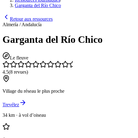
Garganta del Río Chico
Retour aux ressources
Almería / Andalucía
Garganta del Río Chico
Le fleuve
4.5
(
8
revues
)
Village du réseau le plus proche
Trevélez
34 km
·
à vol d’oiseau