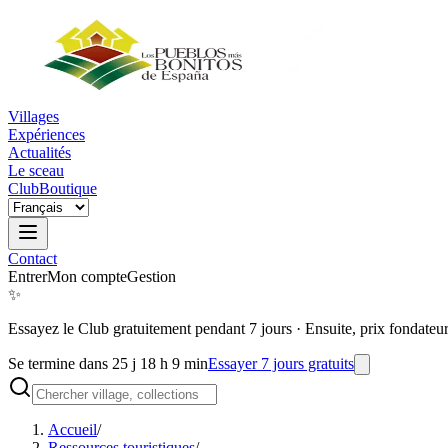
Villages
Expériences
Actualités
Le sceau
Club
Boutique
Contact
Entrer
Mon compte
Gestion
✨
Essayez le Club gratuitement pendant 7 jours
·
Ensuite, prix fondateu
Se termine dans 25 j 18 h 9 min
Essayer 7 jours gratuits
Accueil
/
Ressources touristiques
/