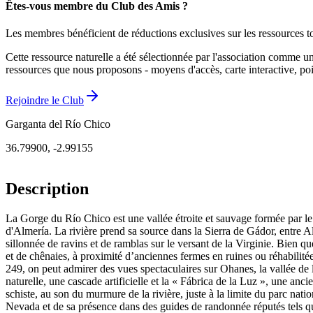
Êtes-vous membre du Club des Amis ?
Les membres bénéficient de réductions exclusives sur les ressources to
Cette ressource naturelle a été sélectionnée par l'association comme u
ressources que nous proposons - moyens d'accès, carte interactive, poin
Rejoindre le Club
Garganta del Río Chico
36.79900
,
-2.99155
Description
La Gorge du Río Chico est une vallée étroite et sauvage formée par le 
d'Almería. La rivière prend sa source dans la Sierra de Gádor, entre A
sillonnée de ravins et de ramblas sur le versant de la Virginie. Bien q
et de chênaies, à proximité d’anciennes fermes en ruines ou réhabilité
249, on peut admirer des vues spectaculaires sur Ohanes, la vallée de
naturelle, une cascade artificielle et la « Fábrica de la Luz », une anci
schiste, au son du murmure de la rivière, juste à la limite du parc nati
Nevada et de sa présence dans des guides de randonnée réputés tels qu