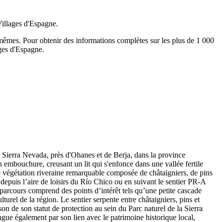
Villages d'Espagne.
-mêmes.
Pour obtenir des informations complètes sur les plus de 1 000
ages d'Espagne.
la Sierra Nevada, près d'Ohanes et de Berja, dans la province
n embouchure, creusant un lit qui s'enfonce dans une vallée fertile
 une végétation riveraine remarquable composée de châtaigniers, de pins
depuis l’aire de loisirs du Río Chico ou en suivant le sentier PR-A
parcours comprend des points d’intérêt tels qu’une petite cascade
lturel de la région. Le sentier serpente entre châtaigniers, pins et
son de son statut de protection au sein du Parc naturel de la Sierra
gue également par son lien avec le patrimoine historique local,