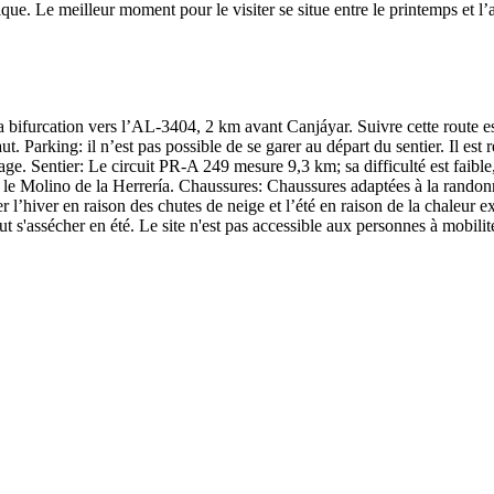
ue. Le meilleur moment pour le visiter se situe entre le printemps et l’a
 bifurcation vers l’AL-3404, 2 km avant Canjáyar. Suivre cette route es
ut. Parking: il n’est pas possible de se garer au départ du sentier. Il es
lage. Sentier: Le circuit PR-A 249 mesure 9,3 km; sa difficulté est faibl
z et le Molino de la Herrería. Chaussures: Chaussures adaptées à la rando
r l’hiver en raison des chutes de neige et l’été en raison de la chaleur e
eut s'assécher en été. Le site n'est pas accessible aux personnes à mobili