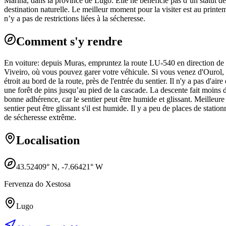
Mariña, dans la province de Lugo. Elle ne bénéficie pas d’un statut de 
destination naturelle. Le meilleur moment pour la visiter est au printe
n’y a pas de restrictions liées à la sécheresse.
Comment s'y rendre
En voiture: depuis Muras, empruntez la route LU-540 en direction de Vi
Viveiro, où vous pouvez garer votre véhicule. Si vous venez d'Ourol, 
étroit au bord de la route, près de l'entrée du sentier. Il n'y a pas d'
une forêt de pins jusqu’au pied de la cascade. La descente fait moins
bonne adhérence, car le sentier peut être humide et glissant. Meilleur
sentier peut être glissant s'il est humide. Il y a peu de places de stat
de sécheresse extrême.
Localisation
43.52409
° N,
-7.66421
° W
Fervenza do Xestosa
Lugo