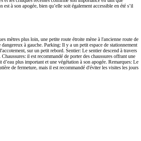
es et les critiques récentes confirme son importance en tant que
n est à son apogée, bien qu’elle soit également accessible en été s’il
s mètres plus loin, une petite route étroite mène à l'ancienne route de
 dangereux à gauche. Parking: Il y a un petit espace de stationnement
l'accotement, sur un petit rebord. Sentier: Le sentier descend à travers
. Chaussures: il est recommandé de porter des chaussures offrant une
ébit d’eau plus important et une végétation à son apogée. Remarques: Le
tière de fermeture, mais il est recommandé d'éviter les visites les jours