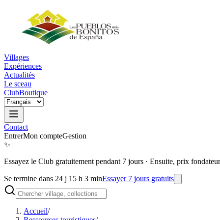
Villages
Expériences
Actualités
Le sceau
Club
Boutique
Contact
Entrer
Mon compte
Gestion
✨
Essayez le Club gratuitement pendant 7 jours
·
Ensuite, prix fondateu
Se termine dans 24 j 15 h 3 min
Essayer 7 jours gratuits
Accueil
/
Ressources touristiques
/