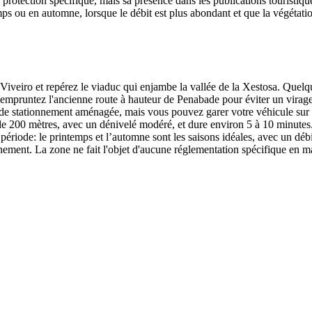
protection spécifique, mais sa présence dans les publications touristiqu
mps ou en automne, lorsque le débit est plus abondant et que la végétatio
veiro et repérez le viaduc qui enjambe la vallée de la Xestosa. Quelque
empruntez l'ancienne route à hauteur de Penabade pour éviter un virage
aire de stationnement aménagée, mais vous pouvez garer votre véhicule sur 
 de 200 mètres, avec un dénivelé modéré, et dure environ 5 à 10 minutes
e période: le printemps et l’automne sont les saisons idéales, avec un d
ionnement. La zone ne fait l'objet d'aucune réglementation spécifique en ma