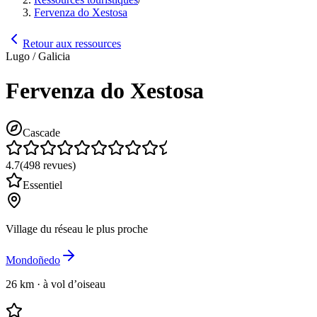
Fervenza do Xestosa
Retour aux ressources
Lugo / Galicia
Fervenza do Xestosa
Cascade
4.7
(
498
revues
)
Essentiel
Village du réseau le plus proche
Mondoñedo
26 km
·
à vol d’oiseau