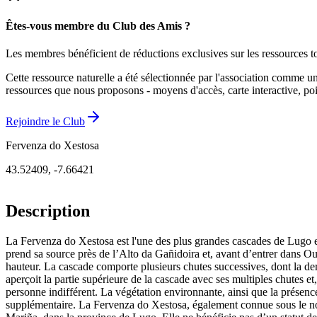
Êtes-vous membre du Club des Amis ?
Les membres bénéficient de réductions exclusives sur les ressources to
Cette ressource naturelle a été sélectionnée par l'association comme u
ressources que nous proposons - moyens d'accès, carte interactive, poin
Rejoindre le Club
Fervenza do Xestosa
43.52409
,
-7.66421
Description
La Fervenza do Xestosa est l'une des plus grandes cascades de Lugo et 
prend sa source près de l’Alto da Gañidoira et, avant d’entrer dans O
hauteur. La cascade comporte plusieurs chutes successives, dont la der
aperçoit la partie supérieure de la cascade avec ses multiples chutes e
personne indifférent. La végétation environnante, ainsi que la présence
supplémentaire. La Fervenza do Xestosa, également connue sous le nom