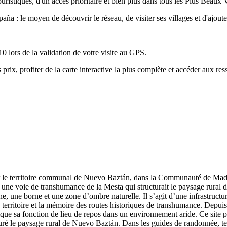
uristiques, d'un accès prioritaire et bien plus dans tous les Plus Beaux 
ña : le moyen de découvrir le réseau, de visiter ses villages et d'ajout
10 lors de la validation de votre visite au GPS.
 profiter de la carte interactive la plus complète et accéder aux resso
ur le territoire communal de Nuevo Baztán, dans la Communauté de Madri
une voie de transhumance de la Mesta qui structurait le paysage rural de
ine, une borne et une zone d’ombre naturelle. Il s’agit d’une infrastruct
erritoire et la mémoire des routes historiques de transhumance. Depuis 
e sa fonction de lieu de repos dans un environnement aride. Ce site présen
turé le paysage rural de Nuevo Baztán. Dans les guides de randonnée, t