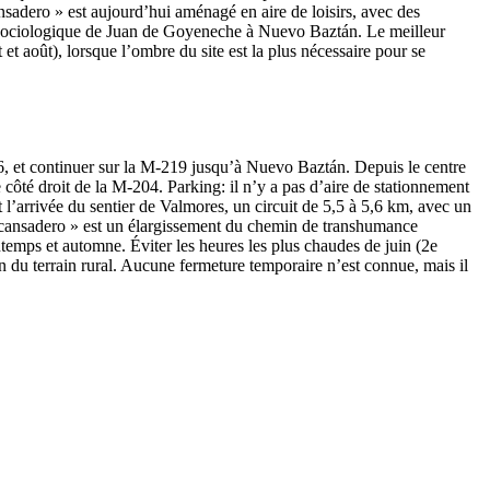
ansadero » est aujourd’hui aménagé en aire de loisirs, avec des
 et sociologique de Juan de Goyeneche à Nuevo Baztán. Le meilleur
et août), lorsque l’ombre du site est la plus nécessaire pour se
6, et continuer sur la M-219 jusqu’à Nuevo Baztán. Depuis le centre
 côté droit de la M-204. Parking: il n’y a pas d’aire de stationnement
et l’arrivée du sentier de Valmores, un circuit de 5,5 à 5,6 km, avec un
escansadero » est un élargissement du chemin de transhumance
temps et automne. Éviter les heures les plus chaudes de juin (2e
n du terrain rural. Aucune fermeture temporaire n’est connue, mais il