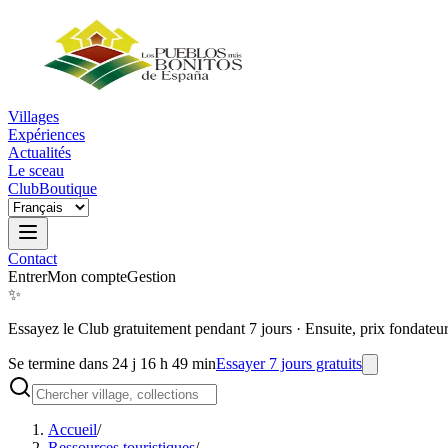
Villages
Expériences
Actualités
Le sceau
Club
Boutique
Contact
Entrer
Mon compte
Gestion
✨
Essayez le Club gratuitement pendant 7 jours
·
Ensuite, prix fondateu
Se termine dans 24 j 16 h 49 min
Essayer 7 jours gratuits
Accueil
/
Ressources touristiques
/