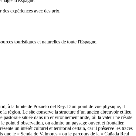
Villages d'Espagne.
er des expériences avec des prix.
urces touristiques et naturelles de toute l'Espagne.
d, à la limite de Pozuelo del Rey. D'un point de vue physique, il
 la région. Le site conserve la structure d’un ancien abreuvoir et lieu
ure pastorale située dans un environnement aride, où la valeur ne réside
le point d’observation, on admire un paysage ouvert et frontalier,
te un intérêt culturel et territorial certain, car il préserve les traces
els que le « Senda de Valmores » ou le parcours de la « Cañada Real