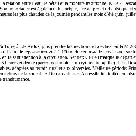
a relation entre l’eau, le bétail et la mobilité traditionnelle. Le « Desc
s. Son importance est également historique, liée au projet urbanistique
ures les plus chaudes de la journée pendant les mois d’été (juin, juillet 
u’à Torrejón de Ardoz, puis prendre la direction de Loeches par la M-20
 L'aire de repos se trouve à 1 100 m du centre-ville vers le sud, sur le
, en faisant attention à la circulation. Sentier: Ce lieu marque le départ 
 à 5 heures et demie (parcours complet à un rythme tranquille). Le « D
s, adaptées au terrain rural et aux oliveraies. Meilleure période: Prin
en dehors de la zone du « Descansadero ». Accessibilité limitée en raiso
de transhumance.