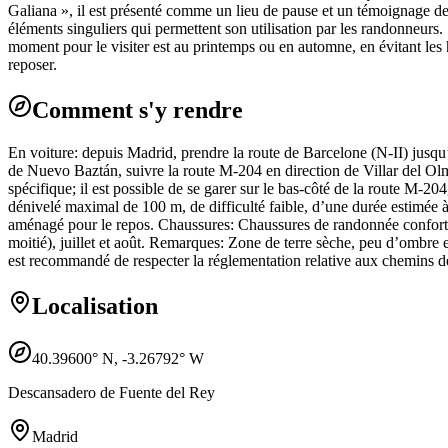
Galiana », il est présenté comme un lieu de pause et un témoignage de l
éléments singuliers qui permettent son utilisation par les randonneur
moment pour le visiter est au printemps ou en automne, en évitant les he
reposer.
Comment s'y rendre
En voiture: depuis Madrid, prendre la route de Barcelone (N-II) jusq
de Nuevo Baztán, suivre la route M-204 en direction de Villar del Olmo.
spécifique; il est possible de se garer sur le bas-côté de la route M-204
dénivelé maximal de 100 m, de difficulté faible, d’une durée estimée
aménagé pour le repos. Chaussures: Chaussures de randonnée confortable
moitié), juillet et août. Remarques: Zone de terre sèche, peu d’ombre 
est recommandé de respecter la réglementation relative aux chemins 
Localisation
40.39600
° N,
-3.26792
° W
Descansadero de Fuente del Rey
Madrid