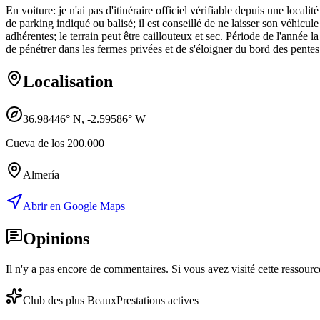
En voiture: je n'ai pas d'itinéraire officiel vérifiable depuis une loca
de parking indiqué ou balisé; il est conseillé de ne laisser son véhicu
adhérentes; le terrain peut être caillouteux et sec. Période de l'année l
de pénétrer dans les fermes privées et de s'éloigner du bord des pentes
Localisation
36.98446
° N,
-2.59586
° W
Cueva de los 200.000
Almería
Abrir en Google Maps
Opinions
Il n'y a pas encore de commentaires. Si vous avez visité cette ressource
Club des plus Beaux
Prestations actives