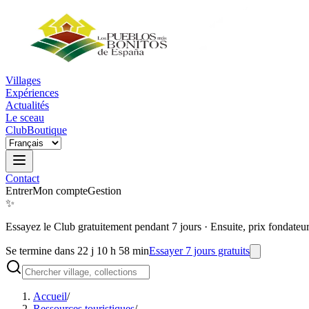
Villages
Expériences
Actualités
Le sceau
Club
Boutique
Contact
Entrer
Mon compte
Gestion
✨
Essayez le Club gratuitement pendant 7 jours
·
Ensuite, prix fondateu
Se termine dans 22 j 10 h 58 min
Essayer 7 jours gratuits
Accueil
/
Ressources touristiques
/