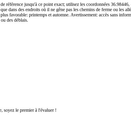
lité de référence jusqu'à ce point exact; utilisez les coordonnées 36.9844
le que dans des endroits où il ne gêne pas les chemins de ferme ou les a
a plus favorable: printemps et automne. Avertissement: accès sans informati
 ou des déblais.
, soyez le premier à l'évaluer !