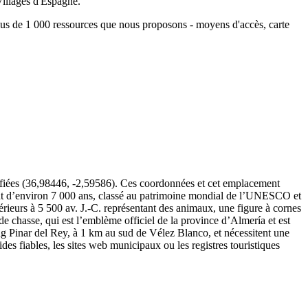
Villages d'Espagne.
lus de 1 000 ressources que nous proposons - moyens d'accès, carte
rifiées (36,98446, -2,59586). Ces coordonnées et cet emplacement
ant d’environ 7 000 ans, classé au patrimoine mondial de l’UNESCO et
térieurs à 5 500 av. J.-C. représentant des animaux, une figure à cornes
de chasse, qui est l’emblème officiel de la province d’Almería et est
ng Pinar del Rey, à 1 km au sud de Vélez Blanco, et nécessitent une
des fiables, les sites web municipaux ou les registres touristiques