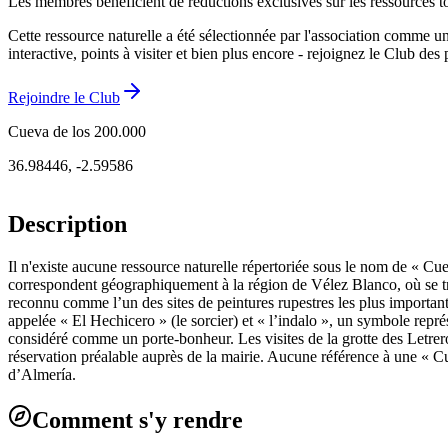
Les membres bénéficient de réductions exclusives sur les ressources to
Cette ressource naturelle a été sélectionnée par l'association comme u
interactive, points à visiter et bien plus encore - rejoignez le Club de
Rejoindre le Club
Cueva de los 200.000
36.98446
,
-2.59586
Description
Il n'existe aucune ressource naturelle répertoriée sous le nom de « 
correspondent géographiquement à la région de Vélez Blanco, où se tr
reconnu comme l’un des sites de peintures rupestres les plus importants
appelée « El Hechicero » (le sorcier) et « l’indalo », un symbole repré
considéré comme un porte-bonheur. Les visites de la grotte des Letrer
réservation préalable auprès de la mairie. Aucune référence à une « Cue
d’Almería.
Comment s'y rendre