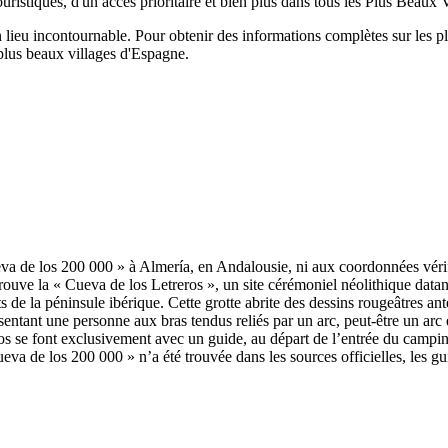
uristiques, d'un accès prioritaire et bien plus dans tous les Plus Beaux 
n lieu incontournable.
Pour obtenir des informations complètes sur les p
s plus beaux villages d'Espagne.
Cueva de los 200 000 » à Almería, en Andalousie, ni aux coordonnées vé
ouve la « Cueva de los Letreros », un site cérémoniel néolithique dat
 de la péninsule ibérique. Cette grotte abrite des dessins rougeâtres an
sentant une personne aux bras tendus reliés par un arc, peut-être un arc 
os se font exclusivement avec un guide, au départ de l’entrée du campi
va de los 200 000 » n’a été trouvée dans les sources officielles, les gui