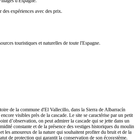
Villages d'Espagne.
er des expériences avec des prix.
urces touristiques et naturelles de toute l'Espagne.
toire de la commune d'El Vallecillo, dans la Sierra de Albarracín
ncore visibles près de la cascade. Le site se caractérise par un petit
point d’observation, on peut admirer la cascade qui se jette dans un
umidité constante et de la présence des vestiges historiques du moulin
t les amoureux de la nature qui souhaitent profiter du bruit et de la
tatut de protection qui garantit la conservation de son écosystème.