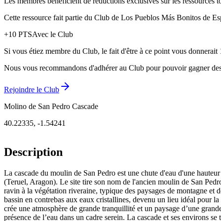
Les membres bénéficient de réductions exclusives sur les ressources to
Cette ressource fait partie du Club de Los Pueblos Más Bonitos de Espa
+
10
PTS
Avec le Club
Si vous étiez membre du Club, le fait d'être à ce point vous donnerait 
Nous vous recommandons d'adhérer au Club pour pouvoir gagner des prix,
Rejoindre le Club
Molino de San Pedro Cascade
40.22335
,
-1.54241
Description
La cascade du moulin de San Pedro est une chute d'eau d'une hauteur com
(Teruel, Aragon). Le site tire son nom de l'ancien moulin de San Pedro, 
ravin à la végétation riveraine, typique des paysages de montagne et de
bassin en contrebas aux eaux cristallines, devenu un lieu idéal pour l
crée une atmosphère de grande tranquillité et un paysage d’une grande b
présence de l’eau dans un cadre serein. La cascade et ses environs se t