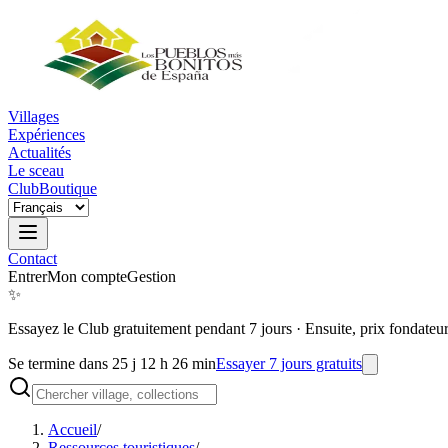
Villages
Expériences
Actualités
Le sceau
Club
Boutique
Contact
Entrer
Mon compte
Gestion
✨
Essayez le Club gratuitement pendant 7 jours
·
Ensuite, prix fondateu
Se termine dans 25 j 12 h 26 min
Essayer 7 jours gratuits
Accueil
/
Ressources touristiques
/