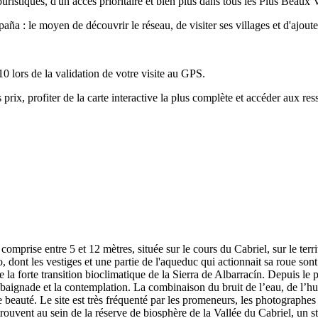
uristiques, d'un accès prioritaire et bien plus dans tous les Plus Beaux 
ña : le moyen de découvrir le réseau, de visiter ses villages et d'ajout
10 lors de la validation de votre visite au GPS.
 profiter de la carte interactive la plus complète et accéder aux resso
prise entre 5 et 12 mètres, située sur le cours du Cabriel, sur le terri
dont les vestiges et une partie de l'aqueduc qui actionnait sa roue sont e
 la forte transition bioclimatique de la Sierra de Albarracín. Depuis le 
a baignade et la contemplation. La combinaison du bruit de l’eau, de l’h
eauté. Le site est très fréquenté par les promeneurs, les photographes e
rouvent au sein de la réserve de biosphère de la Vallée du Cabriel, un s