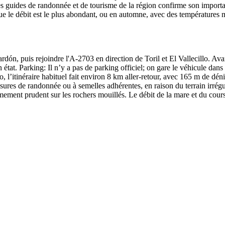
les guides de randonnée et de tourisme de la région confirme son importa
ue le débit est le plus abondant, ou en automne, avec des températures 
ón, puis rejoindre l'A-2703 en direction de Toril et El Vallecillo. Avan
tat. Parking: Il n’y a pas de parking officiel; on gare le véhicule dans d
 l’itinéraire habituel fait environ 8 km aller-retour, avec 165 m de déni
sures de randonnée ou à semelles adhérentes, en raison du terrain irrég
êmement prudent sur les rochers mouillés. Le débit de la mare et du cours