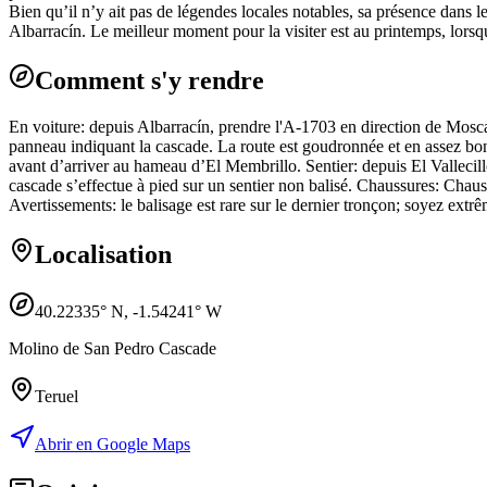
Bien qu’il n’y ait pas de légendes locales notables, sa présence dans 
Albarracín. Le meilleur moment pour la visiter est au printemps, lorsq
Comment s'y rendre
En voiture: depuis Albarracín, prendre l'A-1703 en direction de Moscard
panneau indiquant la cascade. La route est goudronnée et en assez bon é
avant d’arriver au hameau d’El Membrillo. Sentier: depuis El Vallecillo,
cascade s’effectue à pied sur un sentier non balisé. Chaussures: Chaus
Avertissements: le balisage est rare sur le dernier tronçon; soyez extr
Localisation
40.22335
° N,
-1.54241
° W
Molino de San Pedro Cascade
Teruel
Abrir en Google Maps