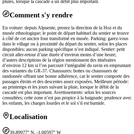
pluies, lorsque la cascade a un débit plus important.
Comment s'y rendre
En voiture: depuis Alpuente, prenez la direction de la Hoz et du
musée ethnologique; le point de départ habituel du sentier se trouve
à côté de cet ancien four transformé en musée. Parking: garez-vous
dans le village ou à proximité du départ du sentier, selon les places
disponibles; aucun parking spécifique n’est indiqué. Sentier: petit
circuit aller-retour d’une durée d’environ moins d’une heure;
d’autres descriptions de la région mentionnent des itinéraires
d’environ 12 km si l’on parcourt l’intégralité du ravin en empruntant
des variantes du GR-37. Chaussures: bottes ou chaussures de
randonnée offrant une bonne adhérence, car le sentier comporte des
passages étroits et des descentes assez exposées. Meilleure période:
au printemps et les jours suivant la pluie, lorsque le débit de la
cascade est plus important. Avertissements: selon les sources
consultées, cette zone n’est pas propice à la baignade; prudence avec
les enfants, les charges lourdes et le sol s’il est humide.
Localisation
39.89977
° N,
-1.00597
° W