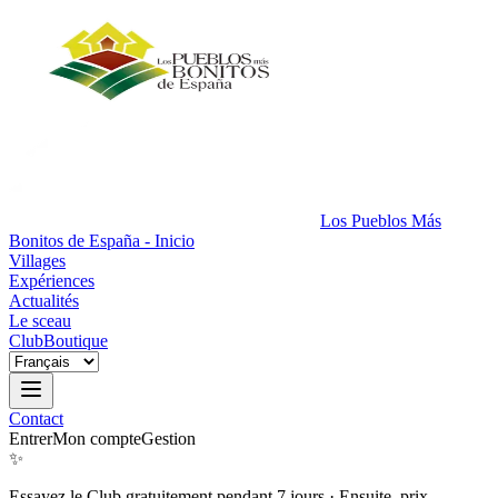
Los Pueblos Más
Bonitos de España - Inicio
Villages
Expériences
Actualités
Le sceau
Club
Boutique
Contact
Entrer
Mon compte
Gestion
✨
Essayez le Club gratuitement pendant 7 jours
·
Ensuite, prix