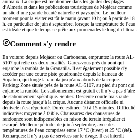
animaux. La crique est mentionnée dans les guides des plages
d’Almería et dans les publications touristiques de Mojácar comme
un site d’une grande beauté naturelle et paysagère. Le meilleur
moment pour la visiter est tôt le matin (avant 10 h) ou à partir de 18
h, en particulier de juin à septembre, lorsque la température de l’eau
est idéale et que le temps se prête aux promenades le long du littoral.
Comment s'y rendre
En voiture: depuis Mojácar ou Carboneras, empruntez la route AL-
5107 qui relie ces deux localités. Garez-vous près du pont qui
enjambe la rambla de la Granatilla. Il est également possible d'y
accéder par une courte piste goudronnée depuis le hameau de
Sopalmo, qui longe la rambla jusqu'aux abords de la crique.
Parking: Zone située près de la route AL-5107, au pied du pont qui
enjambe la rambla. Le stationnement est gratuit et il n’y a pas d’aire
de stationnement spécifique. Sentier: Descente courte mais raide
depuis la route jusqu’à la crique. Aucune distance officielle ni
dénivelé n’est répertorié. Durée estimée: 10 à 15 minutes. Difficulté
indicative: moyenne à faible. Chaussures: des chaussures de
randonnée sont indispensables en raison du terrain irrégulier et
escarpé. Meilleure période: de juin à septembre, avec des
températures de l’eau comprises entre 17 °C (hiver) et 25 °C (été).
Remarques: il n’y a pas de services sur le rivage. Il est interdit