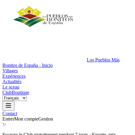
Los Pueblos Más
Bonitos de España - Inicio
Villages
Expériences
Actualités
Le sceau
Club
Boutique
Contact
Entrer
Mon compte
Gestion
✨
Essayez le Club gratuitement pendant 7 jours
·
Ensuite, prix