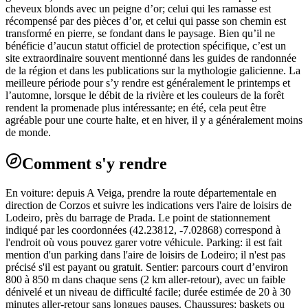
cheveux blonds avec un peigne d’or; celui qui les ramasse est
récompensé par des pièces d’or, et celui qui passe son chemin est
transformé en pierre, se fondant dans le paysage. Bien qu’il ne
bénéficie d’aucun statut officiel de protection spécifique, c’est un
site extraordinaire souvent mentionné dans les guides de randonnée
de la région et dans les publications sur la mythologie galicienne. La
meilleure période pour s’y rendre est généralement le printemps et
l’automne, lorsque le débit de la rivière et les couleurs de la forêt
rendent la promenade plus intéressante; en été, cela peut être
agréable pour une courte halte, et en hiver, il y a généralement moins
de monde.
Comment s'y rendre
En voiture: depuis A Veiga, prendre la route départementale en
direction de Corzos et suivre les indications vers l'aire de loisirs de
Lodeiro, près du barrage de Prada. Le point de stationnement
indiqué par les coordonnées (42.23812, -7.02868) correspond à
l'endroit où vous pouvez garer votre véhicule. Parking: il est fait
mention d'un parking dans l'aire de loisirs de Lodeiro; il n'est pas
précisé s'il est payant ou gratuit. Sentier: parcours court d’environ
800 à 850 m dans chaque sens (2 km aller-retour), avec un faible
dénivelé et un niveau de difficulté facile; durée estimée de 20 à 30
minutes aller-retour sans longues pauses. Chaussures: baskets ou