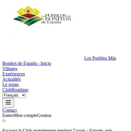
Los Pueblos Más
Bonitos de España - Inicio
Villages
Expériences
Actualités
Le sceau
Club
Boutique
Contact
Entrer
Mon compte
Gestion
✨
Essayez le Club gratuitement pendant 7 jours
·
Ensuite, prix