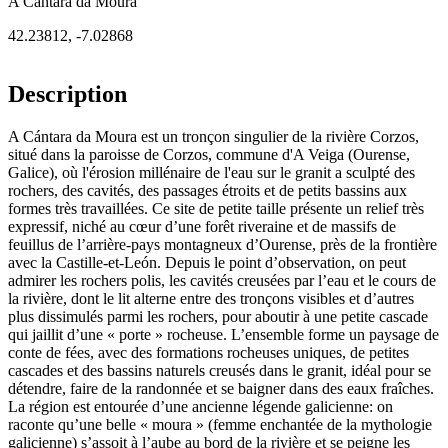
A Cántara da Moura
42.23812
,
-7.02868
Description
A Cántara da Moura est un tronçon singulier de la rivière Corzos,
situé dans la paroisse de Corzos, commune d'A Veiga (Ourense,
Galice), où l'érosion millénaire de l'eau sur le granit a sculpté des
rochers, des cavités, des passages étroits et de petits bassins aux
formes très travaillées. Ce site de petite taille présente un relief très
expressif, niché au cœur d’une forêt riveraine et de massifs de
feuillus de l’arrière-pays montagneux d’Ourense, près de la frontière
avec la Castille-et-León. Depuis le point d’observation, on peut
admirer les rochers polis, les cavités creusées par l’eau et le cours de
la rivière, dont le lit alterne entre des tronçons visibles et d’autres
plus dissimulés parmi les rochers, pour aboutir à une petite cascade
qui jaillit d’une « porte » rocheuse. L’ensemble forme un paysage de
conte de fées, avec des formations rocheuses uniques, de petites
cascades et des bassins naturels creusés dans le granit, idéal pour se
détendre, faire de la randonnée et se baigner dans des eaux fraîches.
La région est entourée d’une ancienne légende galicienne: on
raconte qu’une belle « moura » (femme enchantée de la mythologie
galicienne) s’assoit à l’aube au bord de la rivière et se peigne les