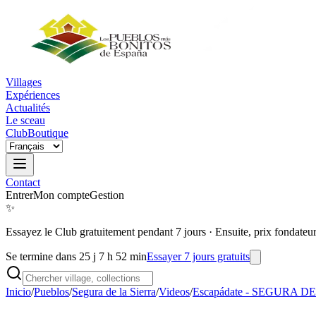
Villages
Expériences
Actualités
Le sceau
Club
Boutique
Contact
Entrer
Mon compte
Gestion
✨
Essayez le Club gratuitement pendant 7 jours
·
Ensuite, prix fondateu
Se termine dans 25 j 7 h 52 min
Essayer 7 jours gratuits
Inicio
/
Pueblos
/
Segura de la Sierra
/
Videos
/
Escapádate - SEGURA D