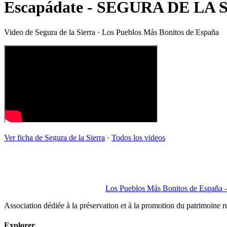
Escapádate - SEGURA DE LA 
Video de
Segura de la Sierra
· Los Pueblos Más Bonitos de España
Ver ficha de
Segura de la Sierra
·
Todos los videos
Los Pueblos Más Bonitos de España - 
Association dédiée à la préservation et à la promotion du patrimoine 
Explorer