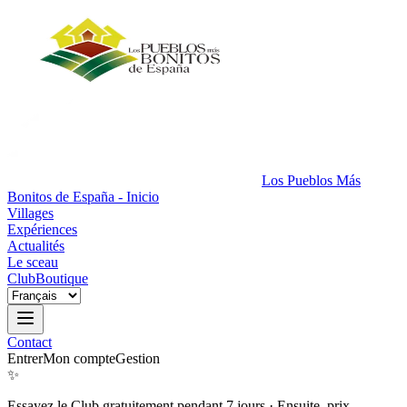
Los Pueblos Más
Bonitos de España - Inicio
Villages
Expériences
Actualités
Le sceau
Club
Boutique
Contact
Entrer
Mon compte
Gestion
✨
Essayez le Club gratuitement pendant 7 jours
·
Ensuite, prix