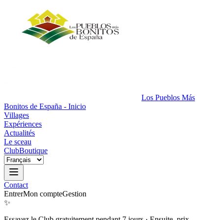
Los Pueblos Más
Bonitos de España - Inicio
Villages
Expériences
Actualités
Le sceau
Club
Boutique
Contact
Entrer
Mon compte
Gestion
✨
Essayez le Club gratuitement pendant 7 jours
·
Ensuite, prix