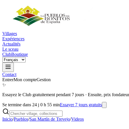
Villages
Expériences
Actualités
Le sceau
Club
Boutique
Contact
Entrer
Mon compte
Gestion
✨
Essayez le Club gratuitement pendant 7 jours
·
Ensuite, prix fondateu
Se termine dans 24 j 0 h 55 min
Essayer 7 jours gratuits
Inicio
/
Pueblos
/
San Martín de Trevejo
/
Videos