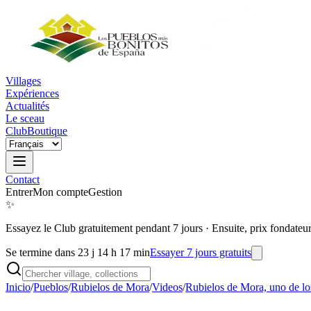
Villages
Expériences
Actualités
Le sceau
Club
Boutique
Contact
Entrer
Mon compte
Gestion
✨
Essayez le Club gratuitement pendant 7 jours
·
Ensuite, prix fondateu
Se termine dans 23 j 14 h 17 min
Essayer 7 jours gratuits
Inicio
/
Pueblos
/
Rubielos de Mora
/
Videos
/
Rubielos de Mora, uno de l