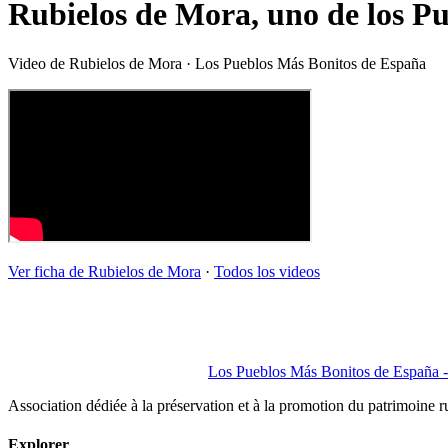
Rubielos de Mora, uno de los P
Video de
Rubielos de Mora
· Los Pueblos Más Bonitos de España
Ver ficha de
Rubielos de Mora
·
Todos los videos
Los Pueblos Más Bonitos de España - 
Association dédiée à la préservation et à la promotion du patrimoine 
Explorer