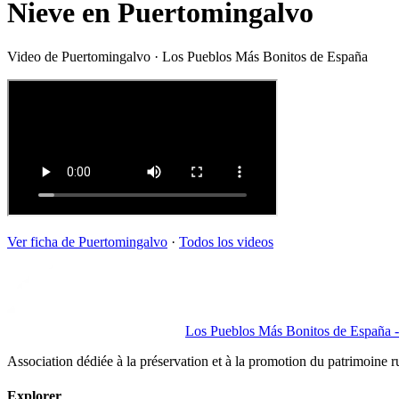
Nieve en Puertomingalvo
Video de
Puertomingalvo
· Los Pueblos Más Bonitos de España
Ver ficha de
Puertomingalvo
·
Todos los videos
Los Pueblos Más Bonitos de España - 
Association dédiée à la préservation et à la promotion du patrimoine 
Explorer