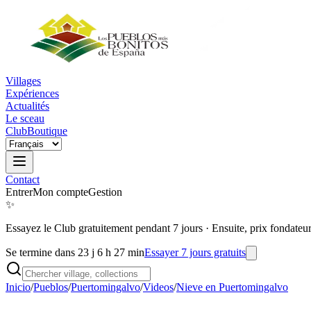
Villages
Expériences
Actualités
Le sceau
Club
Boutique
Contact
Entrer
Mon compte
Gestion
✨
Essayez le Club gratuitement pendant 7 jours
·
Ensuite, prix fondateu
Se termine dans 23 j 6 h 27 min
Essayer 7 jours gratuits
Inicio
/
Pueblos
/
Puertomingalvo
/
Videos
/
Nieve en Puertomingalvo