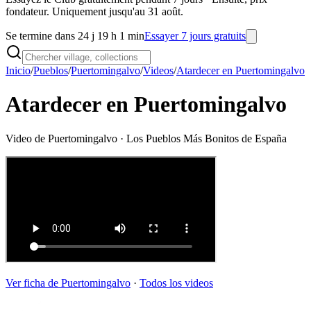
fondateur. Uniquement jusqu'au 31 août.
Se termine dans 24 j 19 h 1 min
Essayer 7 jours gratuits
Inicio
/
Pueblos
/
Puertomingalvo
/
Videos
/
Atardecer en Puertomingalvo
Atardecer en Puertomingalvo
Video de
Puertomingalvo
· Los Pueblos Más Bonitos de España
Ver ficha de
Puertomingalvo
·
Todos los videos