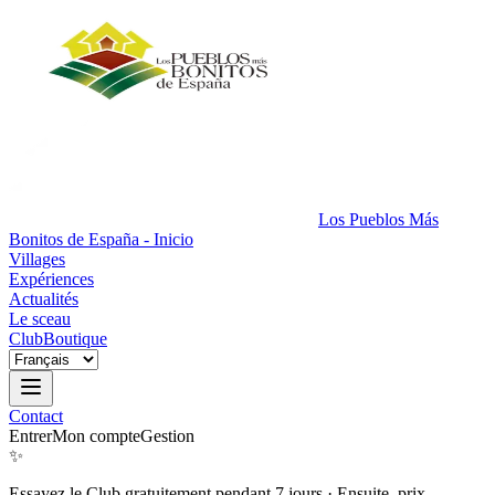
Los Pueblos Más
Bonitos de España - Inicio
Villages
Expériences
Actualités
Le sceau
Club
Boutique
Contact
Entrer
Mon compte
Gestion
✨
Essayez le Club gratuitement pendant 7 jours
·
Ensuite, prix