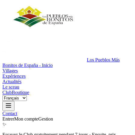
Los Pueblos Más
Bonitos de España - Inicio
Villages
Expériences
Actualités
Le sceau
Club
Boutique
Contact
Entrer
Mon compte
Gestion
✨
Essayez le Club gratuitement pendant 7 jours
·
Ensuite, prix