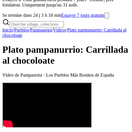
fondateur. Uniquement jusqu'au 31 août.
Se termine dans 24 j 3 h 18 min
Essayer 7 jours gratuits
Inicio
/
Pueblos
/
Pampaneira
/
Videos
/
Plato pampanurrio: Carrillada al
chocoloate
Plato pampanurrio: Carrillada
al chocoloate
Video de
Pampaneira
· Los Pueblos Más Bonitos de España