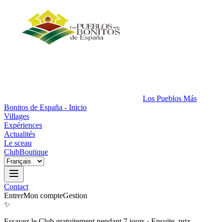
Los Pueblos Más
Bonitos de España - Inicio
Villages
Expériences
Actualités
Le sceau
Club
Boutique
Contact
Entrer
Mon compte
Gestion
✨
Essayez le Club gratuitement pendant 7 jours
·
Ensuite, prix