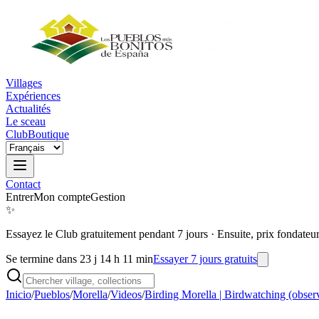
Villages
Expériences
Actualités
Le sceau
Club
Boutique
Contact
Entrer
Mon compte
Gestion
✨
Essayez le Club gratuitement pendant 7 jours
·
Ensuite, prix fondateu
Se termine dans 23 j 14 h 11 min
Essayer 7 jours gratuits
Inicio
/
Pueblos
/
Morella
/
Videos
/
Birding Morella | Birdwatching (obser