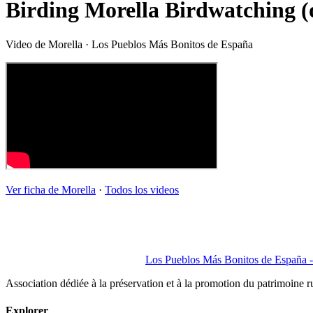
Birding Morella Birdwatching (
Video de
Morella
· Los Pueblos Más Bonitos de España
Ver ficha de
Morella
·
Todos los videos
Los Pueblos Más Bonitos de España - 
Association dédiée à la préservation et à la promotion du patrimoine 
Explorer