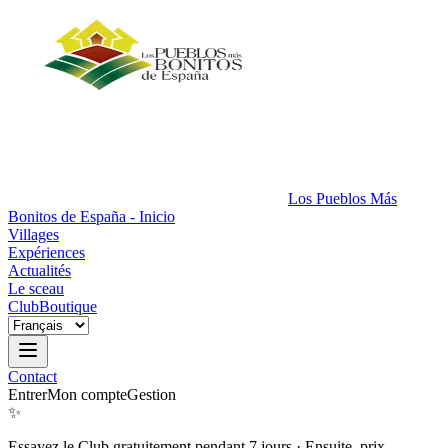
Los Pueblos Más
Bonitos de España - Inicio
Villages
Expériences
Actualités
Le sceau
Club
Boutique
Contact
Entrer
Mon compte
Gestion
✨
Essayez le Club gratuitement pendant 7 jours
·
Ensuite, prix