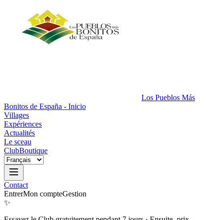
Los Pueblos Más
Bonitos de España - Inicio
Villages
Expériences
Actualités
Le sceau
Club
Boutique
Contact
Entrer
Mon compte
Gestion
✨
Essayez le Club gratuitement pendant 7 jours
·
Ensuite, prix