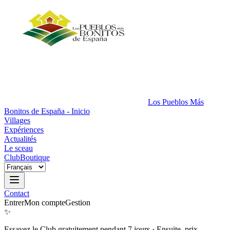
Los Pueblos Más
Bonitos de España - Inicio
Villages
Expériences
Actualités
Le sceau
Club
Boutique
Contact
Entrer
Mon compte
Gestion
✨
Essayez le Club gratuitement pendant 7 jours
·
Ensuite, prix