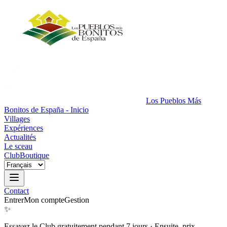
Los Pueblos Más
Bonitos de España - Inicio
Villages
Expériences
Actualités
Le sceau
Club
Boutique
Contact
Entrer
Mon compte
Gestion
✨
Essayez le Club gratuitement pendant 7 jours
·
Ensuite, prix