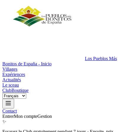
Los Pueblos Más
Bonitos de España - Inicio
Villages
Expériences
Actualités
Le sceau
Club
Boutique
Contact
Entrer
Mon compte
Gestion
✨
Essayez le Club gratuitement pendant 7 jours
·
Ensuite, prix