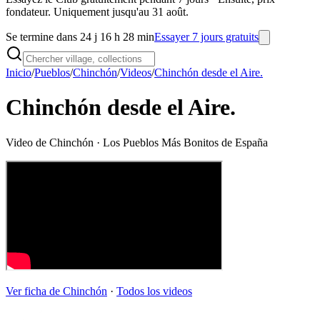
fondateur. Uniquement jusqu'au 31 août.
Se termine dans 24 j 16 h 28 min
Essayer 7 jours gratuits
Inicio
/
Pueblos
/
Chinchón
/
Videos
/
Chinchón desde el Aire.
Chinchón desde el Aire.
Video de
Chinchón
· Los Pueblos Más Bonitos de España
Ver ficha de
Chinchón
·
Todos los videos