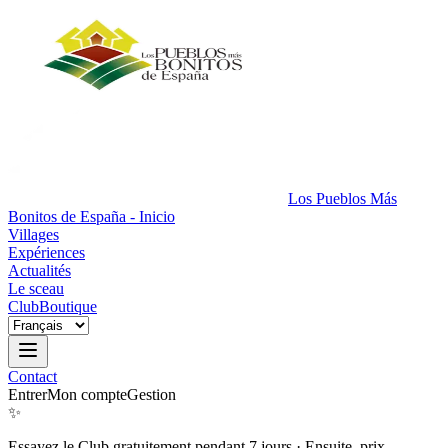
Los Pueblos Más
Bonitos de España - Inicio
Villages
Expériences
Actualités
Le sceau
Club
Boutique
Contact
Entrer
Mon compte
Gestion
✨
Essayez le Club gratuitement pendant 7 jours
·
Ensuite, prix