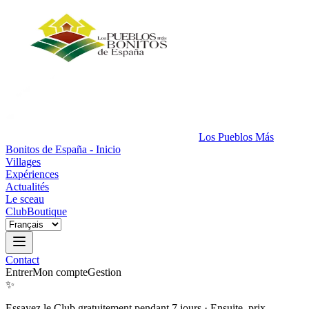
Los Pueblos Más
Bonitos de España - Inicio
Villages
Expériences
Actualités
Le sceau
Club
Boutique
Contact
Entrer
Mon compte
Gestion
✨
Essayez le Club gratuitement pendant 7 jours
·
Ensuite, prix